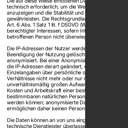
Die auf diese Weise erhobenen Daten sind
technisch erforderlich, um die Website
anzuzeigen und die Stabilität und Sicherheit zu
gewährleisten. Die Rechtsgrundlage hierfür ist
Art. 6 Abs. 1 Satz 1 lit. f DSGVO (Wahrung
berechtigter Interessen, sofern Interessen der
betroffenen Person nicht überwiegen).
Die IP-Adressen der Nutzer werden nach
Beendigung der Nutzung gelöscht oder
anonymisiert. Bei einer Anonymisierung werden
die IP-Adressen derart geändert, dass die
Einzelangaben über persönliche oder sachliche
Verhältnisse nicht mehr oder nur mit einem
unverhältnismäßig großen Aufwand an Zeit,
Kosten und Arbeitskraft einer bestimmten oder
bestimmbaren natürlichen Person zugeordnet
werden können; anonymisierte Daten
ermöglichen daher keinen Personenbezug mehr.
Die Daten können an von uns eingeschaltete
technische Dienstleister überlassen oder ggf.