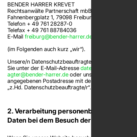
BENDER HARRER KREVET
Rechtsanwälte Partnerschaft mbB
Fahnenbergplatz 1, 79098 Freiburg
Telefon + 49 761 28287-0
Telefax + 49 761 88784036
E-Mail
freiburg@bender-harrer.de
(im Folgenden auch kurz „
wir
“).
Unsere/n Datenschutzbeauftragte/n erreichen
Sie unter der E-Mail-Adresse
datenschutzbeauftr
agter@bender-harrer.de
oder unserer oben
angegebenen Postadresse mit dem Zusatz
„z.Hd. Datenschutzbeauftragte/r“.
2. Verarbeitung personenbezogener
Daten bei dem Besuch der Website