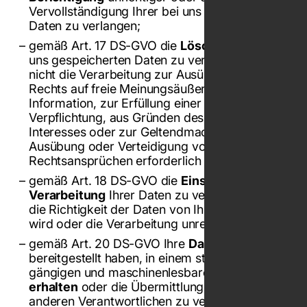
Vervollständigung Ihrer bei uns gespeicherten
Daten zu verlangen;
gemäß Art. 17 DS-GVO die
Löschung
Ihrer bei
uns gespeicherten Daten zu verlangen, soweit
nicht die Verarbeitung zur Ausübung des
Rechts auf freie Meinungsäußerung und
Information, zur Erfüllung einer rechtlichen
Verpflichtung, aus Gründen des öffentlichen
Interesses oder zur Geltendmachung,
Ausübung oder Verteidigung von
Rechtsansprüchen erforderlich ist;
gemäß Art. 18 DS-GVO die
Einschränkung der
Verarbeitung
Ihrer Daten zu verlangen, soweit
die Richtigkeit der Daten von Ihnen bestritten
wird oder die Verarbeitung unrechtmäßig ist;
gemäß Art. 20 DS-GVO Ihre
Daten
, die Sie uns
bereitgestellt haben, in einem strukturierten,
gängigen und maschinenlesbaren Format
zu
erhalten
oder die Übermittlung an einen
anderen Verantwortlichen zu verlangen