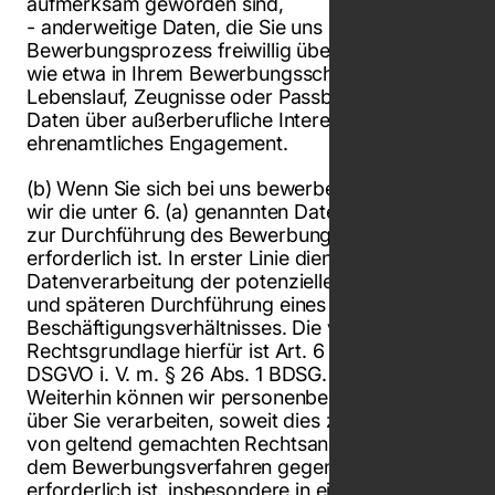
aufmerksam geworden sind,
- anderweitige Daten, die Sie uns im
Bewerbungsprozess freiwillig überlassen haben,
wie etwa in Ihrem Bewerbungsschreiben,
Lebenslauf, Zeugnisse oder Passbild sowie ggf.
Daten über außerberufliche Interessen: Hobbies,
ehrenamtliches Engagement.
(b) Wenn Sie sich bei uns bewerben, verarbeiten
wir die unter 6. (a) genannten Daten, soweit dies
zur Durchführung des Bewerbungsverfahrens
erforderlich ist. In erster Linie dient die
Datenverarbeitung der potenziellen Begründung
und späteren Durchführung eines
Beschäftigungsverhältnisses. Die vorrangige
Rechtsgrundlage hierfür ist Art. 6 Abs. 1 lit. b)
DSGVO i. V. m. § 26 Abs. 1 BDSG.
Weiterhin können wir personenbezogene Daten
über Sie verarbeiten, soweit dies zur Abwehr
von geltend gemachten Rechtsansprüchen aus
dem Bewerbungsverfahren gegen uns
erforderlich ist, insbesondere in einem Verfahren