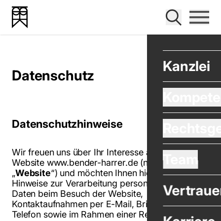
Navigat
Suche
Bender Harrer Krevet
Datenschutz - Bender Harrer Krevet
Kanzlei
Datenschutz
Kompete
Datenschutzhinweise
Rechtsge
Wir freuen uns über Ihr Interesse an unserer
Team
Website www.bender-harrer.de (nachfolgend
„
Website
“) und möchten Ihnen hier einige
Hinweise zur Verarbeitung personenbezogener
Vertraue
Daten beim Besuch der Website,
Kontaktaufnahmen per E-Mail, Brief, Fax oder
Telefon sowie im Rahmen einer Registrierung für