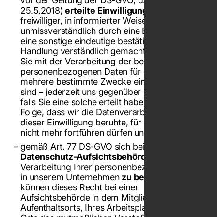
vor der Geltung der DS-GVO, d.h. vor dem
25.5.2018)
erteilte Einwilligung
– also Ihr
freiwilliger, in informierter Weise und
unmissverständlich durch eine Erklärung oder
eine sonstige eindeutige bestätigende
Handlung verständlich gemachter Willen, dass
Sie mit der Verarbeitung der betreffenden
personenbezogenen Daten für einen oder
mehrere bestimmte Zwecke einverstanden
sind – jederzeit uns gegenüber
zu widerrufen
,
falls Sie eine solche erteilt haben. Dies hat zur
Folge, dass wir die Datenverarbeitung, die auf
dieser Einwilligung beruhte, für die Zukunft
nicht mehr fortführen dürfen und
gemäß Art. 77 DS-GVO sich bei einer
Datenschutz-Aufsichtsbehörde
über die
Verarbeitung Ihrer personenbezogenen Daten
in unserem Unternehmen
zu beschweren
. Sie
können dieses Recht bei einer
Aufsichtsbehörde in dem Mitgliedstaat Ihres
Aufenthaltsorts, Ihres Arbeitsplatzes oder des