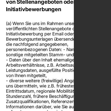
von Stellenangeboten oder bei
Initiativbewerbungen
(a) Wenn Sie uns im Rahmen unserer
veröffentlichten Stellenangebote oder einer
Initiativbewerbung per Email oder postalisch
Bewerbungsunterlagen übersenden, erheben wir
die nachfolgend angegebenen,
personenbezogenen Daten: - Name und
sonstige mitgeteilten Stamm- und Kontaktdaten,
- Daten über den Inhalt ehemaliger/aktueller
Arbeitsverhältnisse, z.B. Arbeitsaufgaben,
Leistungsdaten, ausgefüllte Positionen, soweit
von Ihnen mitgeteilt,
- diverse weitere (freiwillige) Angaben, die Sie
uns übermitteln, wie z.B. frühestes
Eintrittsdatum, regionale Mobilität, gewünschte
Stundenzahl, frühere Beschäftigungen,
Zusatzqualifikationen, Referenzen oder
Informationen darüber, wie Sie auf die Stelle