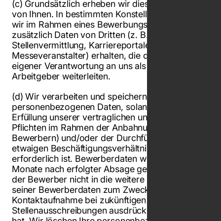
(c) Grundsätzlich erheben wir diese Daten direkt
von Ihnen. In bestimmten Konstellationen können
wir im Rahmen eines Bewerbungsverfahrens
zusätzlich Daten von Dritten (z. B.
Stellenvermittlung, Karriereportale oder
Messeveranstalter) erhalten, die diese Daten in
eigener Verantwortung an uns als potenzielle
Arbeitgeber weiterleiten.
(d) Wir verarbeiten und speichern Ihre
personenbezogenen Daten, solange es für die
Erfüllung unserer vertraglichen und gesetzlichen
Pflichten im Rahmen der Anbahnung (bei
Bewerbern) und/oder der Durchführung eines
etwaigen Beschäftigungsverhältnisses
erforderlich ist. Bewerberdaten werden 6
Monate nach erfolgter Absage gelöscht, sofern
der Bewerber nicht in die weitere Speicherung
seiner Bewerberdaten zum Zwecke der
Kontaktaufnahme bei zukünftigen
Stellenausschreibungen ausdrücklich eingewilligt
hat. Wir löschen Ihre personenbezogenen Daten,