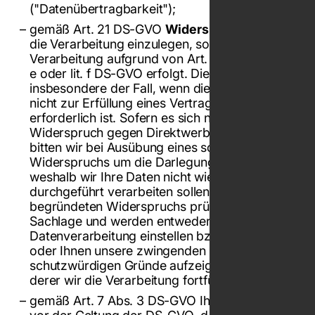
("Datenübertragbarkeit");
gemäß Art. 21 DS-GVO
Widerspruch
gegen
die Verarbeitung einzulegen, sofern die
Verarbeitung aufgrund von Art. 6 Abs. 1 S. 1 lit.
e oder lit. f DS-GVO erfolgt. Dies ist
insbesondere der Fall, wenn die Verarbeitung
nicht zur Erfüllung eines Vertrags mit Ihnen
erforderlich ist. Sofern es sich nicht um einen
Widerspruch gegen Direktwerbung handelt,
bitten wir bei Ausübung eines solchen
Widerspruchs um die Darlegung der Gründe,
weshalb wir Ihre Daten nicht wie von uns
durchgeführt verarbeiten sollen. Im Falle Ihres
begründeten Widerspruchs prüfen wir die
Sachlage und werden entweder die
Datenverarbeitung einstellen bzw. anpassen
oder Ihnen unsere zwingenden
schutzwürdigen Gründe aufzeigen, aufgrund
derer wir die Verarbeitung fortführen;
gemäß Art. 7 Abs. 3 DS-GVO Ihre einmal (auch