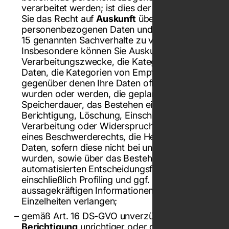
verarbeitet werden; ist dies der Fall, so haben
Sie das Recht auf
Auskunft
über diese
personenbezogenen Daten und über die in Art
15 genannten Sachverhalte zu verlangen.
Insbesondere können Sie Auskunft über die
Verarbeitungszwecke, die Kategorie der
Daten, die Kategorien von Empfängern,
gegenüber denen Ihre Daten offengelegt
wurden oder werden, die geplante
Speicherdauer, das Bestehen eines Rechts auf
Berichtigung, Löschung, Einschränkung der
Verarbeitung oder Widerspruch, das Bestehen
eines Beschwerderechts, die Herkunft ihrer
Daten, sofern diese nicht bei uns erhoben
wurden, sowie über das Bestehen einer
automatisierten Entscheidungsfindung
einschließlich Profiling und ggf.
aussagekräftigen Informationen zu deren
Einzelheiten verlangen;
gemäß Art. 16 DS-GVO unverzüglich die
Berichtigung
unrichtiger oder die