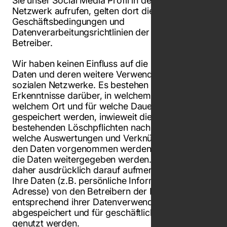
Sie unser Social Media Profil in dem jeweiligen
Netzwerk aufrufen, gelten dort die
Geschäftsbedingungen und
Datenverarbeitungsrichtlinien der jeweiligen
Betreiber.
Wir haben keinen Einfluss auf die Erhebung der
Daten und deren weitere Verwendung durch die
sozialen Netzwerke. Es bestehen keine
Erkenntnisse darüber, in welchem Umfang, an
welchem Ort und für welche Dauer die Daten
gespeichert werden, inwieweit die Netzwerke
bestehenden Löschpflichten nachkommen,
welche Auswertungen und Verknüpfungen mit
den Daten vorgenommen werden und an wen
die Daten weitergegeben werden. Wir machen
daher ausdrücklich darauf aufmerksam, dass
Ihre Daten (z.B. persönliche Informationen, IP-
Adresse) von den Betreibern der Netzwerke
entsprechend ihrer Datenverwendungsrichtlinien
abgespeichert und für geschäftliche Zwecke
genutzt werden.