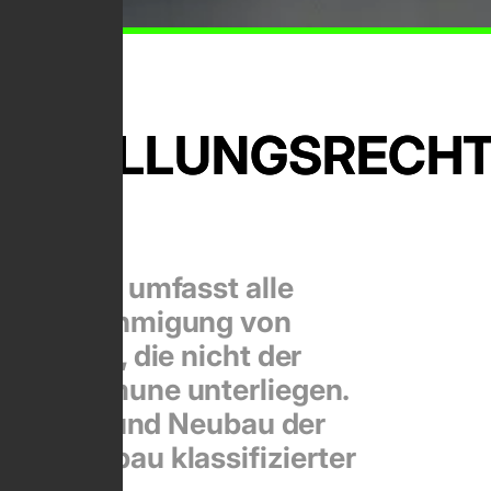
T­STELLUNGS­RECH
ungsrecht umfasst alle
 der Genehmigung von
rojekten, die nicht der
iner Kommune unterliegen.
. am Aus- und Neubau der
 am Neubau klassifizierter