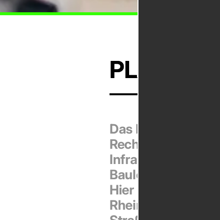
PLAN­FES
Das Planfeststell
Rechtsfragen bei
Infrastrukturgroßp
Bauleitplanung e
Hier sind wir z. B
Rheintalbahn oder
Straßen beteiligt.