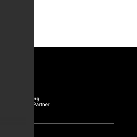
nteam
Michael Rohlfing
Michael Rohlfing
Rechtsanwalt, Partner