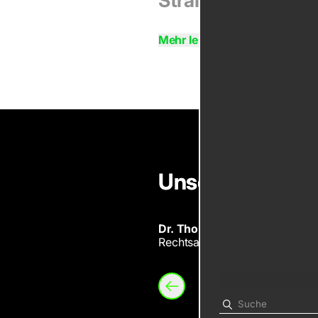
Mehr lesen
Unser Experte
Thomas Burmeister
Dr. Thomas Burmeister
Rechtsanwalt, Partner
Item
1
of
2
Zurück