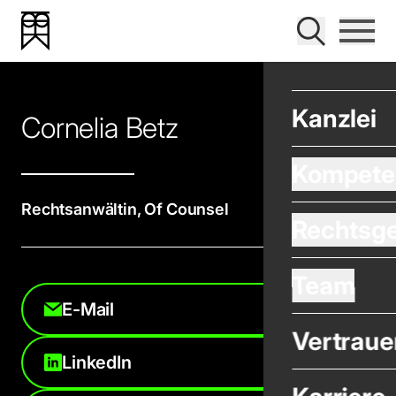
| Bender Harrer Krevet Rechtsanwälte – Wirtschafts
Navigat
Suche
Bender Harrer Krevet
Kanzlei
Cornelia Betz
Kompete
Rechtsanwältin, Of Counsel
Rechtsge
Team
E-Mail
Vertraue
LinkedIn